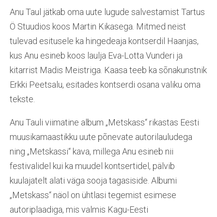
Anu Taul jätkab oma uute lugude salvestamist Tartus
Ö Stuudios koos Martin Kikasega. Mitmed neist
tulevad esitusele ka hingedeaja kontserdil Haanjas,
kus Anu esineb koos laulja Eva-Lotta Vunderi ja
kitarrist Madis Meistriga. Kaasa teeb ka sõnakunstnik
Erkki Peetsalu, esitades kontserdi osana valiku oma
tekste.
Anu Tauli viimatine album „Metskass“ rikastas Eesti
muusikamaastikku uute põnevate autorilauludega
ning „Metskassi“ kava, millega Anu esineb nii
festivalidel kui ka muudel kontsertidel, pälvib
kuulajatelt alati väga sooja tagasiside. Albumi
„Metskass“ näol on ühtlasi tegemist esimese
autoriplaadiga, mis valmis Kagu-Eesti