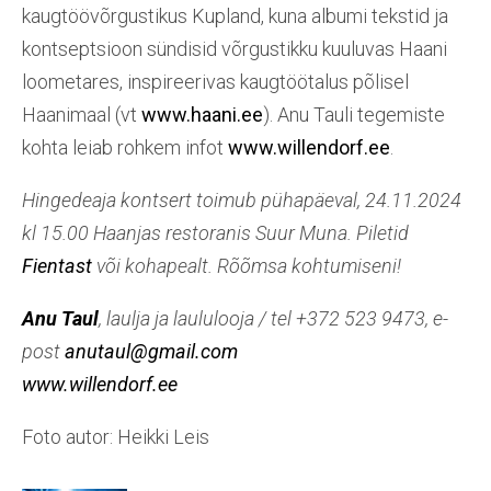
kaugtöövõrgustikus Kupland, kuna albumi tekstid ja
kontseptsioon sündisid võrgustikku kuuluvas Haani
loometares, inspireerivas kaugtöötalus põlisel
Haanimaal (vt
www.haani.ee
). Anu Tauli tegemiste
kohta leiab rohkem infot
www.willendorf.ee
.
Hingedeaja kontsert toimub pühapäeval, 24.11.2024
kl 15.00 Haanjas restoranis Suur Muna. Piletid
Fientast
või kohapealt. Rõõmsa kohtumiseni!
Anu Taul
, laulja ja laululooja / tel +372 523 9473, e-
post
anutaul@gmail.com
www.willendorf.ee
Foto autor: Heikki Leis