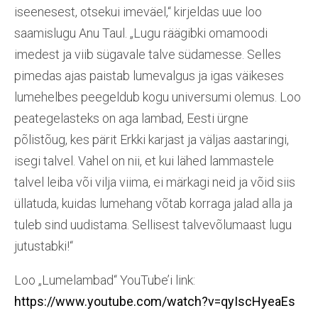
iseenesest, otsekui imeväel,“ kirjeldas uue loo
saamislugu Anu Taul. „Lugu räägibki omamoodi
imedest ja viib sügavale talve südamesse. Selles
pimedas ajas paistab lumevalgus ja igas väikeses
lumehelbes peegeldub kogu universumi olemus. Loo
peategelasteks on aga lambad, Eesti ürgne
põlistõug, kes pärit Erkki karjast ja väljas aastaringi,
isegi talvel. Vahel on nii, et kui lähed lammastele
talvel leiba või vilja viima, ei märkagi neid ja võid siis
üllatuda, kuidas lumehang võtab korraga jalad alla ja
tuleb sind uudistama. Sellisest talvevõlumaast lugu
jutustabki!“
Loo „Lumelambad“ YouTube’i link:
https://www.youtube.com/watch?v=qyIscHyeaEs