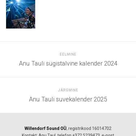
EELMINE
Anu Tauli sügistalvine kalender 2024
JÄRGMINE
Anu Tauli suvekalender 2025
Willendorf Sound OÜ
, registrikood 16014702
Kontakt: Anu Taul, telefon +372 5239473, e-post