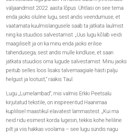
väljaandmist 2022. aasta lõpus. Ühtlasi on see tema
enda jaoks oluline lugu, sest andis veendumuse, et
vaatamata kuulmislangusele saab ta jätkata laulmist
ning ka stuudios salvestamist. „Uus lugu kõlab veidi
maagiliselt ja on ka minu enda jaoks erilise
tähendusega, sest andis mulle kindluse, et saan
jätkata stuudios oma lugude salvestamist. Minu jaoks
peitub selles loos lisaks talvemaagiale hästi palju
helgust ja lootust,“ rääkis Taul.
Lugu „Lumelambad“, mis valmis Erkki Peetsalu
kirjutatud tekstile, on inspireeritud Haanimaa
kuplilisel maastikul elavatest lammastest. „Kui ma
neid ridu esimest korda lugesin, tekkis kohe heliline
pilt ja viis hakkas voolama – see lugu sündis nagu