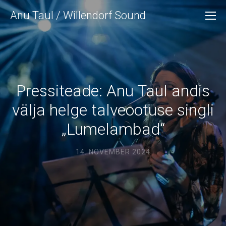
Anu Taul / Willendorf Sound
Pressiteade: Anu Taul andis
välja helge talveootuse singli
„Lumelambad“
14. NOVEMBER 2024