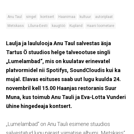
Anu Taul
singel
kontsert
Haanimaa
kultuur
autoriplaat
Metskass
Lõuna-Eesti
kaugtöö
Kupland
Haani loometare
Laulja ja laululooja Anu Taul salvestas äsja
Tartus Ö stuudios helge talveootuse singli
„Lumelambad“, mis on kuulatav erinevatel
platvormidel nii Spotifys, SoundCloudis kui ka
mujal. Elavas esituses saab uut lugu kuulda 24.
novembril kell 15.00 Haanjas restoranis Suur
Muna, kus toimub Anu Tauli ja Eva-Lotta Vunderi
ühine hingedeaja kontsert.
„Lumelambad“ on Anu Tauli esimene stuudios
salvestatud lugu pärast viimatise albumi „Metskass“