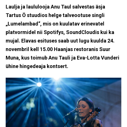
Laulja ja laululooja Anu Taul salvestas äsja
Tartus Ö stuudios helge talveootuse singli
„Lumelambad“, mis on kuulatav erinevatel
platvormidel nii Spotifys, SoundCloudis kui ka
mujal. Elavas esituses saab uut lugu kuulda 24.
novembril kell 15.00 Haanjas restoranis Suur
Muna, kus toimub Anu Tauli ja Eva-Lotta Vunderi
ühine hingedeaja kontsert.