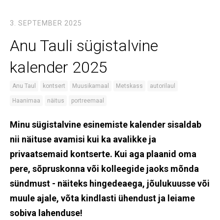
3. SEPTEMBER 2025
Anu Tauli sügistalvine
kalender 2025
Anu Taul
kontsert
Muusikamaal
Metskass
autorilaul
Haanimaa
näitus
portreemaal
Minu sügistalvine esinemiste kalender sisaldab
nii näituse avamisi kui ka avalikke ja
privaatsemaid kontserte. Kui aga plaanid oma
pere, sõpruskonna või kolleegide jaoks mõnda
sündmust - näiteks hingedeaega, jõulukuusse või
muule ajale, võta kindlasti ühendust ja leiame
sobiva lahenduse!