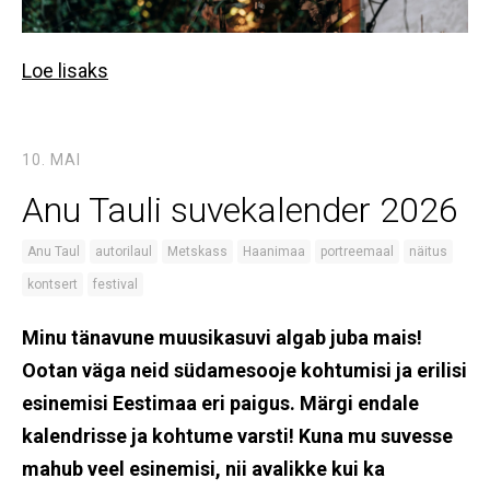
Loe lisaks
10. MAI
Anu Tauli suvekalender 2026
Anu Taul
autorilaul
Metskass
Haanimaa
portreemaal
näitus
kontsert
festival
Minu tänavune muusikasuvi algab juba mais!
Ootan väga neid südamesooje kohtumisi ja erilisi
esinemisi Eestimaa eri paigus. Märgi endale
kalendrisse ja kohtume varsti! Kuna mu suvesse
mahub veel esinemisi, nii avalikke kui ka