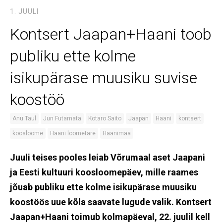
1. JUULI
Kontsert Jaapan+Haani toob
publiku ette kolme
isikupärase muusiku suvise
koostöö
Anu Taul
Jun Futamata
Kotaro Saito
Jaapan
Haani
kontsert
koosloome
Haani loometare
Haanimaa
Juuli teises pooles leiab Võrumaal aset Jaapani
ja Eesti kultuuri koosloomepäev, mille raames
jõuab publiku ette kolme isikupärase muusiku
koostöös uue kõla saavate lugude valik. Kontsert
Jaapan+Haani toimub kolmapäeval, 22. juulil kell