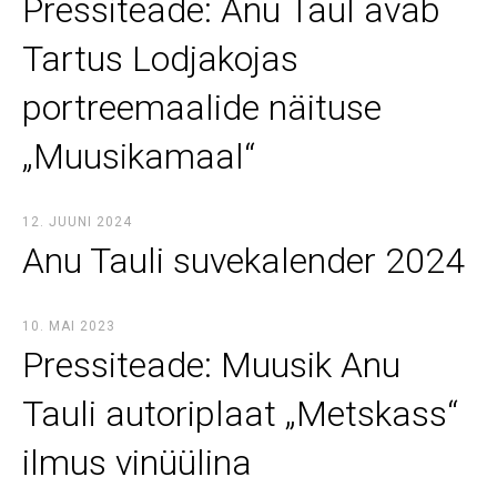
Pressiteade: Anu Taul avab
Tartus Lodjakojas
portreemaalide näituse
„Muusikamaal“
12. JUUNI 2024
Anu Tauli suvekalender 2024
10. MAI 2023
Pressiteade: Muusik Anu
Tauli autoriplaat „Metskass“
ilmus vinüülina