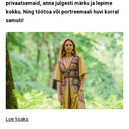
privaatsemaid, anna julgesti märku ja lepime
kokku. Ning töötoa või portreemaali huvi korral
samuti!
Loe lisaks