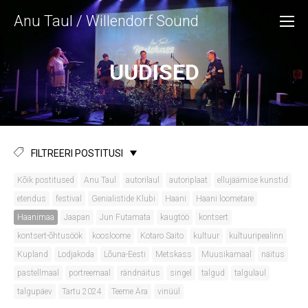
Anu Taul / Willendorf Sound
UUDISED
FILTREERI POSTITUSI
Kõik postitused
Anu Taul
autorilaul
autoriplaat
ellujäämise kunstid
etendus
festival
Genialistide Klubi
Haani
Haani loometare
Haanimaa
Jaapan
Jun Futamata
kaugtöö
kontsert
kontsert-õhtusöök
koosloome
Kotaro Saito
kultuur
kultuuripealinn
Kupland
Lodjakoda
Lõuna-Eesti
Metskass
Muusikamaal
näitus
pastellmaal
portreemaal
rändnäitus
singel
talgud
talgulaul
talgupäev
Tartu 2024
Teeme Ära
vinüül