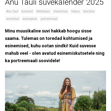
Anu Tauli suvekalender 2025
Anu Taul
kontsert
Metskass
Haanimaa
näitus
etendus
autorilaul
autoriplaat
portreemaal
Minu muusikaline suvi hakkab hoogu sisse
saama. Tulemas on toredad kohtumised ja
esinemised, kuhu ootan sindki! Kuid suvesse
mahub veel - olen avatud esinemiskutsetele ning
ka portreemaali soovidele!