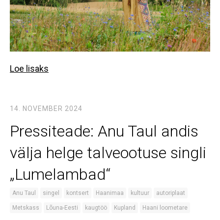
Loe lisaks
14. NOVEMBER 2024
Pressiteade: Anu Taul andis
välja helge talveootuse singli
„Lumelambad“
Anu Taul
singel
kontsert
Haanimaa
kultuur
autoriplaat
Metskass
Lõuna-Eesti
kaugtöö
Kupland
Haani loometare