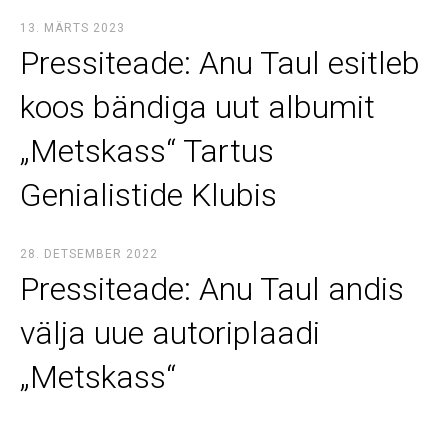
13. MÄRTS 2023
Pressiteade: Anu Taul esitleb
koos bändiga uut albumit
„Metskass“ Tartus
Genialistide Klubis
28. DETSEMBER 2022
Pressiteade: Anu Taul andis
välja uue autoriplaadi
„Metskass“